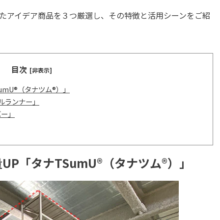
たアイデア商品を３つ厳選し、その特徴と活用シーンをご紹
目次
[非表示]
umU®（タナツム®）」
ルランナー」
バー」
P「タナTSumU®（タナツム®）」