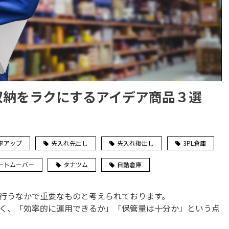
収納をラクにするアイデア商品３選
率アップ
先入れ先出し
先入れ後出し
3PL倉庫
ートムーバー
タナツム
自動倉庫
行うなかで重要なものと考えられております。
く、「効率的に運用できるか」「保管量は十分か」という点