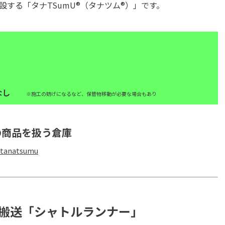
する「タナTSumU®（タナツム®）」です。
要なし
※施工の妨げになるなど、
保管物移動が必要な場合もあり
の商品を扱う倉庫
/tanatsumu
動搬送「シャトルランナー」