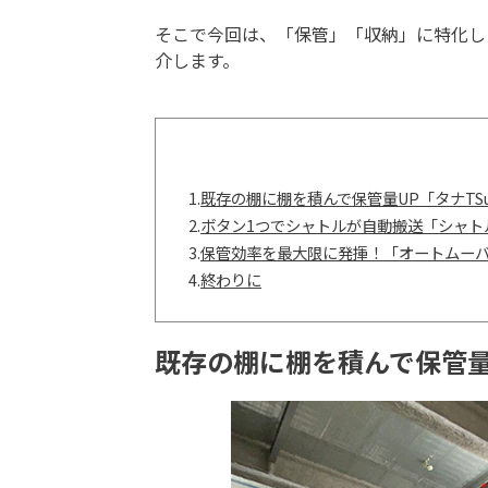
そこで今回は、「保管」「収納」に特化し
介します。
1.
既存の棚に棚を積んで保管量UP「タナTS
2.
ボタン1つでシャトルが自動搬送「シャト
3.
保管効率を最大限に発揮！「オートムー
4.
終わりに
既存の棚に棚を積んで保管量U