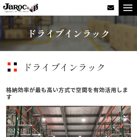
製品情報
ドライブインラック
導入事例
企業情報
ドライブインラック
カタログダウンロード
格納効率が最も高い方式で空間を有効活用しま
ジャロックコラム
す
採用情報
オンラインショップ