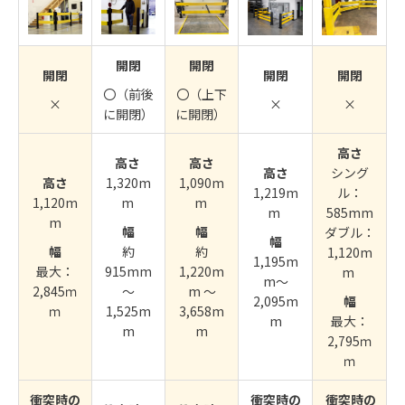
開閉
開閉
開閉
開閉
開閉
〇（前後
〇（上下
×
×
×
に開閉）
に開閉）
高さ
高さ
高さ
高さ
シング
高さ
1,320m
1,090m
1,219m
ル：
1,120m
m
m
m
585mm
m
幅
幅
ダブル：
幅
幅
約
約
1,120m
1,195m
最大：
915mm
1,220m
m
m～
2,845ｍ
～
m 〜
2,095m
幅
ｍ
1,525m
3,658m
m
最大：
m
m
2,795ｍ
ｍ
衝突時の
衝突時の
衝突時の