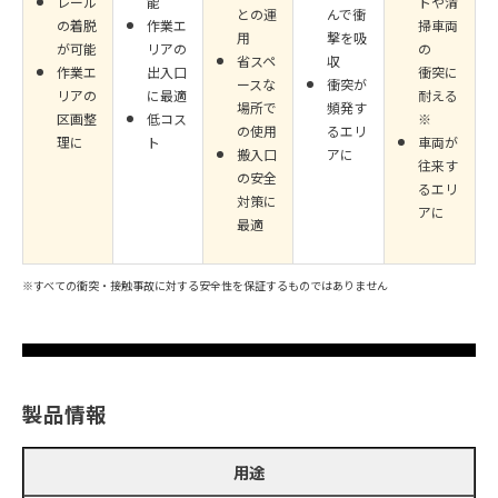
レール
能
トや清
との運
んで衝
の着脱
作業エ
掃車両
用
撃を吸
が可能
リアの
の
省スペ
収
作業エ
出入口
衝突に
ースな
衝突が
リアの
に最適
耐える
場所で
頻発す
区画整
低コス
※
の使用
るエリ
理に
ト
車両が
搬入口
アに
往来す
の安全
るエリ
対策に
アに
最適
※すべての衝突・接触事故に対する安全性を保証するものではありません
製品情報
用途