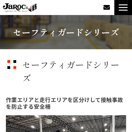
製品情報
セーフティガードシリーズ
導入事例
企業情報
セーフティガードシリー
カタログダウンロード
ズ
ジャロックコラム
作業エリアと走行エリアを区分けして接触事故
を防止する安全柵
採用情報
オンラインショップ