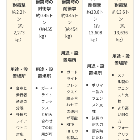
衝突時の
衝突時の
耐衝撃
耐衝撃
耐衝撃
耐衝撃
耐衝撃
約2.2ト
約13.6ト
約13.6ト
約0.45ト
約0.45ト
ン
ン
ン
ン
ン
（約
（約
（約
（約455
（約454
2,273
13,608
13,636
kg）
kg）
kg）
kg）
kg）
用途・設
用途・設
置場所
置場所
用途・設
用途・設
用途・設
ガード
置場所
スチー
置場所
置場所
ライト
ル製の
フレッ
ポリマ
台車と
ガード
フェン
クスと
ー製の
歩行者
ライト
スと支
組み合
フェン
通路の
フレッ
柱
わせて
スと支
分離
クス
より高
の運用
柱
多様な
と組み
い耐久
が可能
抜群の
レイア
合わせ
力
RITE
耐久力
ウトに
ての運
フォー
HITEの
衝突時
対応
用が可
クリフ
他製品
にたわ