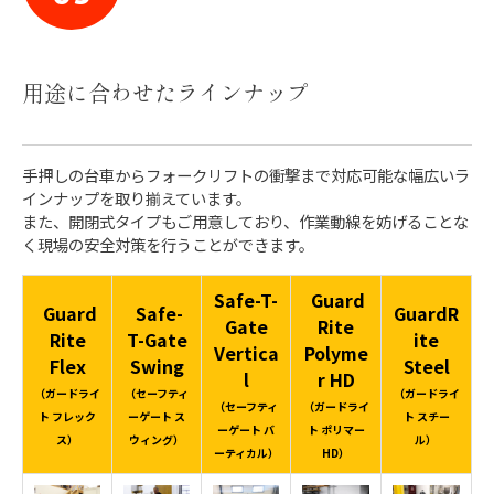
用途に合わせたラインナップ
手押しの台車からフォークリフトの衝撃まで対応可能な幅広いラ
インナップを取り揃えています。
また、開閉式タイプもご用意しており、作業動線を妨げることな
く現場の安全対策を行うことができます。
Safe-T-
Guard
Guard
Safe-
GuardR
Gate
Rite
Rite
T-Gate
ite
Vertica
Polyme
Flex
Swing
Steel
l
r HD
（ガードライ
（セーフティ
（ガードライ
（セーフティ
（ガードライ
ト フレック
ーゲート ス
ト スチー
ーゲート バ
ト ポリマー
ス）
ウィング）
ル）
ーティカル）
HD）