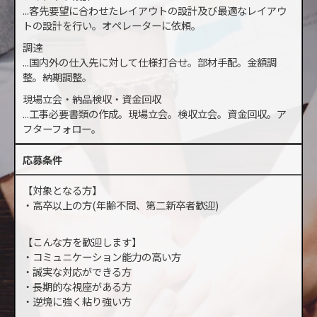
...客先要望に合わせたレイアウトの設計及び最適なレイアウ
トの設計を行い。オペレーターに依頼。
調達
...国内外の仕入先に対して仕様打合せ。部材手配。金額調
整。納期調整。
現場立会・納品検収・資金回収
...工事必要書類の作成。現場立会。検収立会。資金回収。ア
フターフォロー。
応募条件
【対象となる方】
・高卒以上の方(年齢不問、第二新卒者歓迎)
【こんな方を歓迎します】
・コミュニケーション能力の高い方
・誠実な対応ができる方
・長期的な視座がある方
・逆境に強く粘り強い方