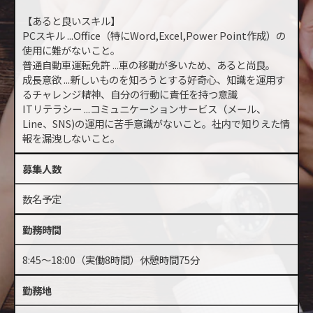
【あると良いスキル】
PCスキル ...Office（特にWord,Excel,Power Point作成）の
使用に難がないこと。
普通自動車運転免許 ...車の移動が多いため、あると尚良。
成長意欲 ...新しいものを知ろうとする好奇心、知識を運用す
るチャレンジ精神、自分の行動に責任を持つ意識
ITリテラシー ...コミュニケーションサービス（メール、
Line、SNS)の運用に苦手意識がないこと。社内で知りえた情
報を漏洩しないこと。
募集人数
数名予定
勤務時間
8:45～18:00（実働8時間）休憩時間75分
勤務地