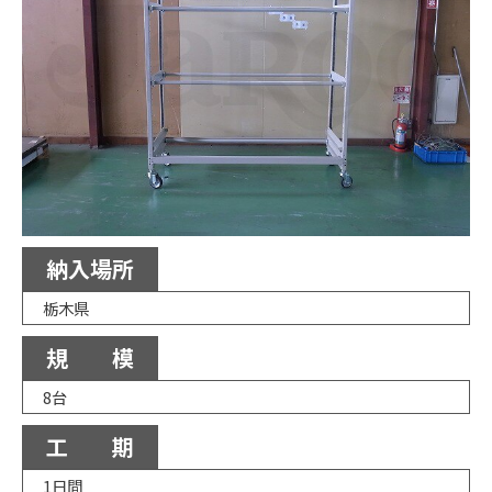
納入場所
栃木県
規 模
8台
工 期
1日間