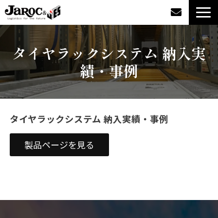
製品情報
タイヤラックシステム 納入実
績・事例
導入事例
企業情報
タイヤラックシステム 納入実績・事例
カタログダウンロード
製品ページを見る
ジャロックコラム
採用情報
オンラインショップ