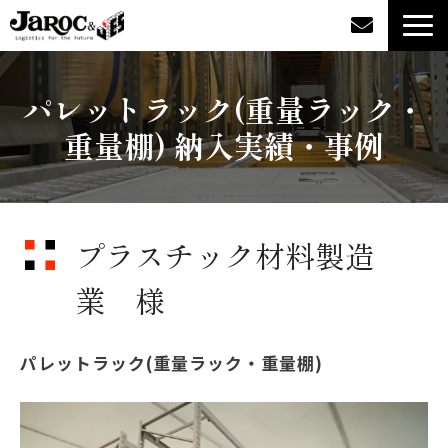
製品情報
パレットラック(重量ラック・
重量棚) 納入実績・事例
導入事例
企業情報
プラスチック材料製造
カタログダウンロード
業 様
ジャロックコラム
パレットラック(重量ラック・重量棚)
採用情報
オンラインショップ