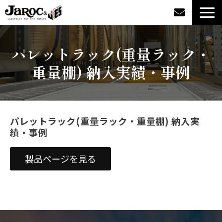
製品情報
パレットラック(重量ラック・
重量棚) 納入実績・事例
導入事例
企業情報
パレットラック(重量ラック・重量棚) 納入実
カタログダウンロード
績・事例
ジャロックコラム
製品ページを見る
採用情報
オンラインショップ