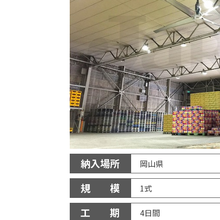
納入場所
岡山県
規 模
1式
工 期
4日間