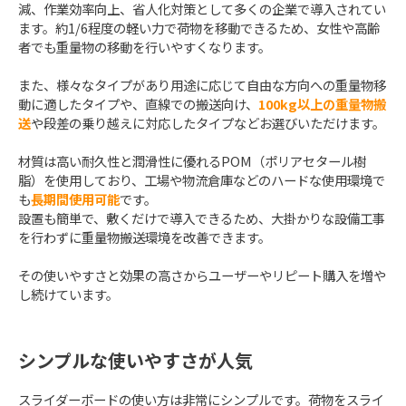
減、作業効率向上、省人化対策として多くの企業で導入されてい
ます。約1/6程度の軽い力で荷物を移動できるため、女性や高齢
者でも重量物の移動を行いやすくなります。
また、様々なタイプがあり用途に応じて自由な方向への重量物移
動に適したタイプや、直線での搬送向け、
100kg以上の重量物搬
送
や段差の乗り越えに対応したタイプなどお選びいただけます。
材質は高い耐久性と潤滑性に優れるPOM（ポリアセタール樹
脂）を使用しており、工場や物流倉庫などのハードな使用環境で
も
長期間使用可能
です。
設置も簡単で、敷くだけで導入できるため、大掛かりな設備工事
を行わずに重量物搬送環境を改善できます。
その使いやすさと効果の高さからユーザーやリピート購入を増や
し続けています。
シンプルな使いやすさが人気
スライダーボードの使い方は非常にシンプルです。荷物をスライ