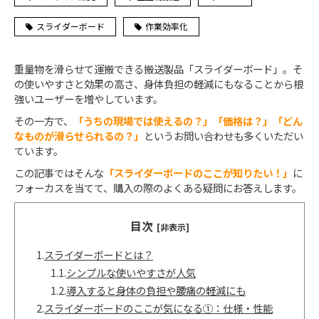
スライダーボード
作業効率化
重量物を滑らせて運搬できる搬送製品「スライダーボード」。そ
の使いやすさと効果の高さ、身体負担の軽減にもなることから根
強いユーザーを増やしています。
その一方で、
「うちの現場では使えるの？」「価格は？」「どん
なものが滑らせられるの？」
というお問い合わせも多くいただい
ています。
この記事ではそんな
「スライダーボードのここが知りたい！」
に
フォーカスを当てて、購入の際のよくある疑問にお答えします。
目次
[非表示]
1.
スライダーボードとは？
1.1.
シンプルな使いやすさが人気
1.2.
導入すると身体の負担や腰痛の軽減にも
2.
スライダーボードのここが気になる①：仕様・性能