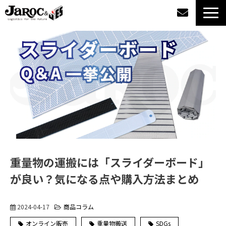
製品情報
導入事例
企業情報
カタログダウンロード
ジャロックコラム
重量物の運搬には「スライダーボード」
が良い？気になる点や購入方法まとめ
採用情報
2024-04-17
商品コラム
オンラインショップ
オンライン販売
重量物搬送
SDGs