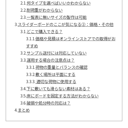
2.1.
何タイプを選べばいいかわからない
2.2.
耐荷重がわからない
2.3.
一覧表に無いサイズの製作は可能
3.
スライダーボードのここが気になる②：価格・その他
3.1.
どこで購入できる？
3.1.1.
価格や見積はオンラインストアでの取得がお
すすめ
3.2.
サンプル送付には対応していない
3.3.
運用する場合の注意点は？
3.3.1.
荷物の重量とバランスの確認
3.3.2.
敷く場所は平面にする
3.3.3.
適切な荷物に使用する
3.4.
下に敷いても滑らない素材はある？
3.5.
床にボードを固定する方法がわからない
3.6.
破損や処分時の対応は？
4.
まとめ