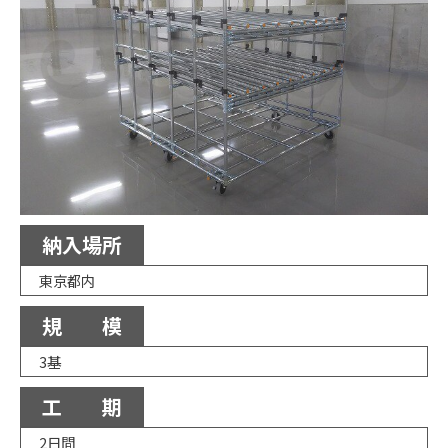
納入場所
東京都内
規 模
3基
工 期
2日間