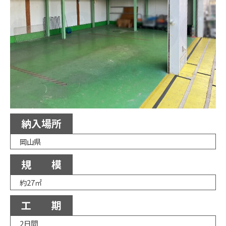
納入場所
岡山県
規 模
約27㎡
工 期
2日間