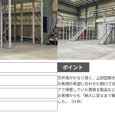
ポイント
天井高がかなり高く、上部空間
お客様の希望に合わせた間口寸
アで保管していた嵩張る製品な
お客様からも「納入に至るまで
した。（H.M）