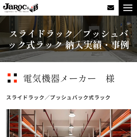
製品情報
スライドラック／プッシュバ
ック式ラック 納入実績・事例
導入事例
企業情報
電気機器メーカー 様
カタログダウンロード
ジャロックコラム
スライドラック／プッシュバック式ラック
採用情報
オンラインショップ