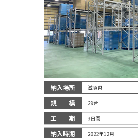
納入場所
滋賀県
規 模
29台
工 期
3日間
納入時期
2022年12月