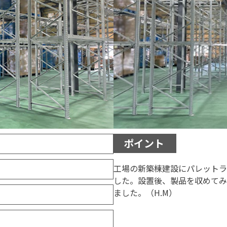
ポイント
工場の新築棟建設にパレットラ
した。設置後、製品を収めてみ
ました。（H.M）