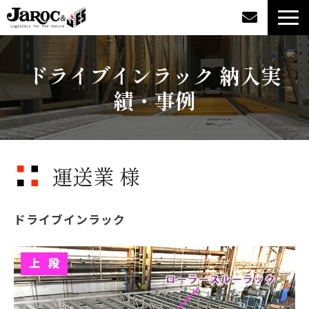
製品情報
ドライブインラック 納入実
績・事例
導入事例
企業情報
運送業 様
カタログダウンロード
ジャロックコラム
ドライブインラック
採用情報
オンラインショップ