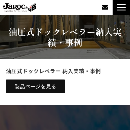
製品情報
油圧式ドックレベラー納入実
績・事例
導入事例
企業情報
油圧式ドックレベラー 納入実績・事例
カタログダウンロード
製品ページを見る
ジャロックコラム
採用情報
オンラインショップ