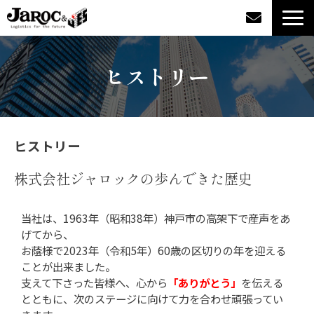
製品情報
ヒストリー
導入事例
企業情報
ヒストリー
カタログダウンロード
株式会社ジャロックの歩んできた歴史
ジャロックコラム
当社は、1963年（昭和38年）神戸市の高架下で産声をあ
げてから、
お蔭様で2023年（令和5年）60歳の区切りの年を迎える
採用情報
ことが出来ました。
支えて下さった皆様へ、心から
「ありがとう」
を伝える
オンラインショップ
とともに、次のステージに向けて力を合わせ頑張ってい