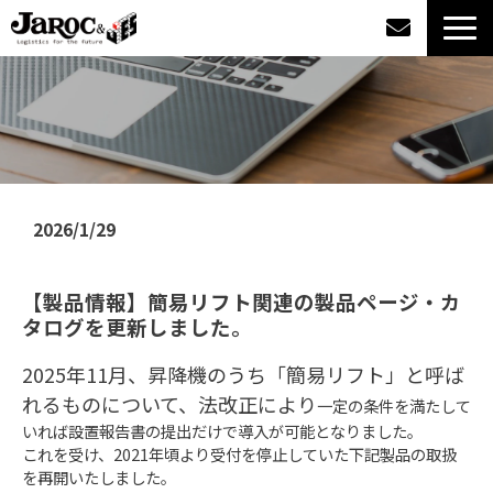
製品情報
導入事例
企業情報
2026/1/29
カタログダウンロード
【製品情報】簡易リフト関連の製品ページ・カ
タログを更新しました。
ジャロックコラム
2025年11月、昇降機のうち「簡易リフト」と呼ば
採用情報
れるものについて、法改正により
一定の条件を満たして
いれば設置報告書の提出だけで導入が可能となりました。
これを受け、2021年頃より受付を停止していた下記製品の取扱
オンラインショップ
を再開いたしました。