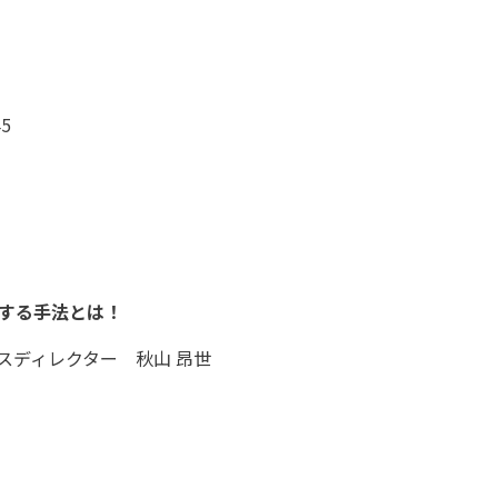
5
する手法とは！
スディレクター 秋山 昂世