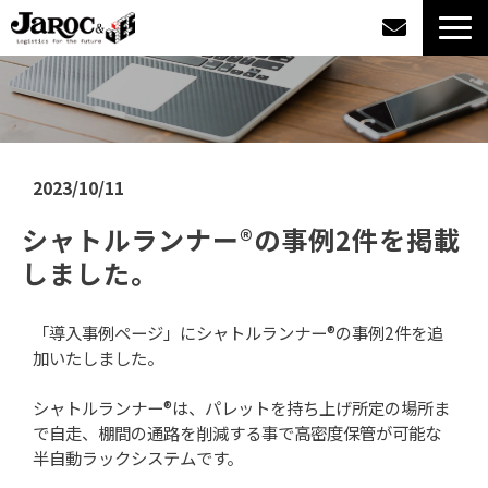
製品情報
導入事例
2023/10/11
企業情報
シャトルランナー®の事例2件を掲載
しました。
カタログダウンロード
「導入事例ページ」にシャトルランナー®の事例2件を追
ジャロックコラム
加いたしました。
採用情報
シャトルランナー®は、パレットを持ち上げ所定の場所ま
で自走、棚間の通路を削減する事で高密度保管が可能な
半自動ラックシステムです。
オンラインショップ