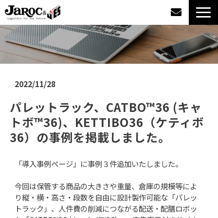
製品情報
導入事例
2022/11/28
企業情報
パレットラック、CATBO™36 (キャ
トボ™36)、KETTIBO36（ケティボ
カタログダウンロード
36）の事例を掲載しました。
ジャロックコラム
「導入事例ページ」に事例３件追加いたしました。
採用情報
今回は保管する商品の大きさや重量、倉庫の規模等によ
り縦・横・高さ・段数を自由に設計製作可能な「パレッ
オンラインショップ
トラック」、人件費の削減につながる配送・配膳ロボッ