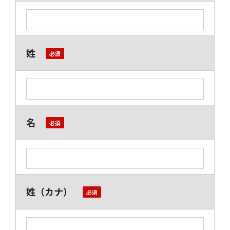
姓
名
姓（カナ）