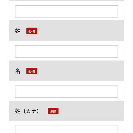
姓
名
姓（カナ）