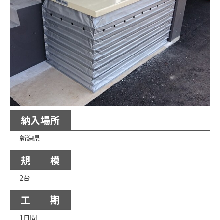
納入場所
新潟県
規 模
2台
工 期
1日間