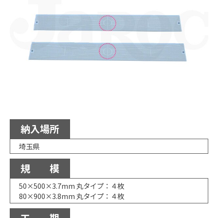
納入場所
埼玉県
規 模
50×500×3.7mm 丸タイプ：４枚
80×900×3.8mm 丸タイプ：４枚
工 期