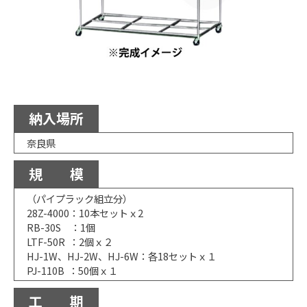
納入場所
奈良県
規 模
（パイプラック組立分）
28Z-4000：10本セットｘ2
RB-30S ：1個
LTF-50R ：2個ｘ２
HJ-1W、HJ-2W、HJ-6W：各18セットｘ１
PJ-110B ：50個ｘ１
工 期