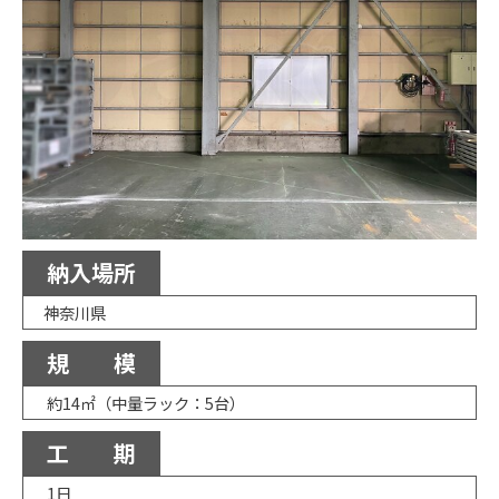
納入場所
神奈川県
規 模
約14㎡（中量ラック：5台）
工 期
1日