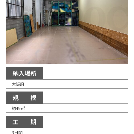
納入場所
大阪府
規 模
約49㎡
工 期
3日間