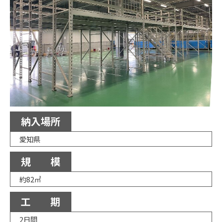
納入場所
愛知県
規 模
約82㎡
工 期
2日間