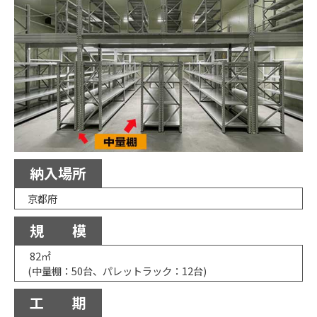
納入場所
京都府
規 模
82㎡
(中量棚：50台、パレットラック：12台)
工 期