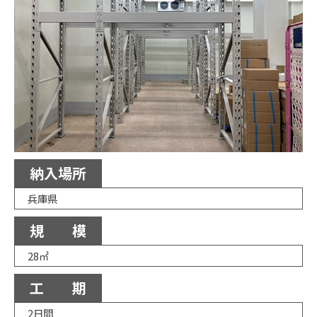
納入場所
兵庫県
規 模
28㎡
工 期
2日間