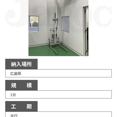
納入場所
広島県
規 模
1台
工 期
半日