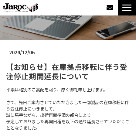
製品情報
導入事例
2024/12/06
企業情報
【お知らせ】在庫拠点移転に伴う受
注停止期間延長について
カタログダウンロード
平素は格別のご高配を賜り、厚く御礼申し上げます。
ジャロックコラム
さて、先日ご案内させていただきました一部製品の在庫移転に伴
う受注停止につきまして、
採用情報
誠に勝手ながら、出荷再開準備の都合により
予定しておりました再開日程を以下の通り延長させていただくこ
ととなりました。
オンラインショップ