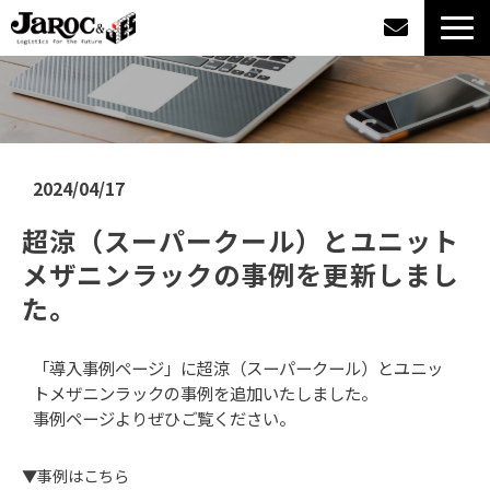
製品情報
導入事例
2024/04/17
企業情報
超涼（スーパークール）とユニット
メザニンラックの事例を更新しまし
カタログダウンロード
た。
ジャロックコラム
「導入事例ページ」に超涼（スーパークール）とユニッ
トメザニンラックの事例を追加いたしました。
採用情報
事例ページよりぜひご覧ください。
オンラインショップ
▼事例はこちら