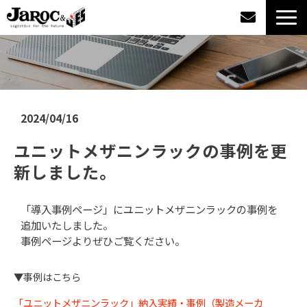
製品情報
導入事例
2024/04/16
企業情報
ユニットメザニンラックの事例を更
新しました。
カタログダウンロード
「導入事例ページ」にユニットメザニンラックの事例を
ジャロックコラム
追加いたしました。
事例ページよりぜひご覧ください。
採用情報
▼事例はこちら
オンラインショップ
「ユニットメザニンラック」納入実績・事例（製造メーカ