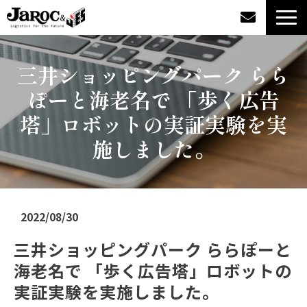
製品情報
三井ショッピングパーク らら
ぽーと海老名で 「歩く広告
導入事例
塔」ロボットの実証実験を実
企業情報
施しました。
カタログダウンロード
ジャロックコラム
2022/08/30
三井ショッピングパーク ららぽーと
採用情報
海老名で 「歩く広告塔」ロボットの
実証実験を実施しました。
オンラインショップ