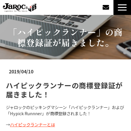
製品情報
「ハイピックランナー」の商
標登録証が届きました。
導入事例
企業情報
2019/04/10
カタログダウンロード
ハイピックランナーの商標登録証が
ジャロックコラム
届きました！
採用情報
ジャロックのピッキングマシーン「ハイピックランナー」および
「Hypick Runnner」が商標登録されました！
オンラインショップ
→
ハイピックランナーとは