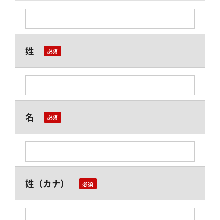
姓
名
姓（カナ）