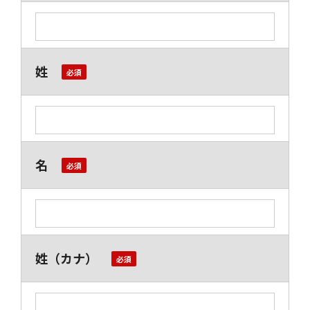
姓
名
姓（カナ）