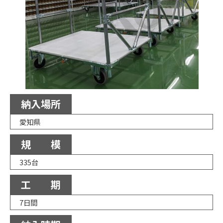
納入場所
愛知県
規 模
335台
工 期
7日間